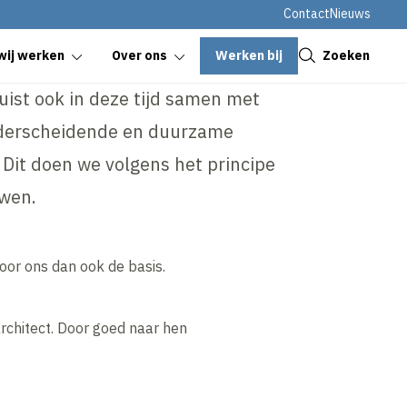
Contact
Nieuws
Sluiten
Werken bij
Zoeken
wij werken
Over ons
uist ook in deze tijd samen met
nderscheidende en duurzame
 Dit doen we volgens het principe
wen.
oor ons dan ook de basis.
rchitect. Door goed naar hen