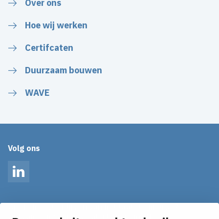
Over ons
Hoe wij werken
Certifcaten
Duurzaam bouwen
WAVE
Volg ons
LinkedIn
Op de hoogte blijven van het laatste nieuws?
Ontvang onze nieuws alerts in je mailbox!