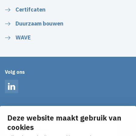
Certifcaten
Duurzaam bouwen
WAVE
Volg ons
LinkedIn
Op de hoogte blijven van het laatste nieuws?
Ontvang onze nieuws alerts in je mailbox!
Deze website maakt gebruik van
cookies
E-mailadres