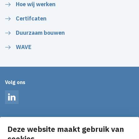
Hoe wij werken
Certifcaten
Duurzaam bouwen
WAVE
Volg ons
LinkedIn
Op de hoogte blijven van het laatste nieuws?
Ontvang onze nieuws alerts in je mailbox!
Deze website maakt gebruik van
cookies
E-mailadres