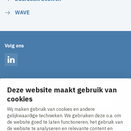
WAVE
Volg ons
LinkedIn
Op de hoogte blijven van het laatste nieuws?
Ontvang onze nieuws alerts in je mailbox!
Deze website maakt gebruik van
E-mailadres
cookies
Wij maken gebruik van cookies en andere
Ik ga akkoord met het
privacy statement.
gelijkwaardige technieken. We gebruiken deze o.a. om
de website goed te laten functioneren, het gebruik van
de website te analyseren en relevante content en