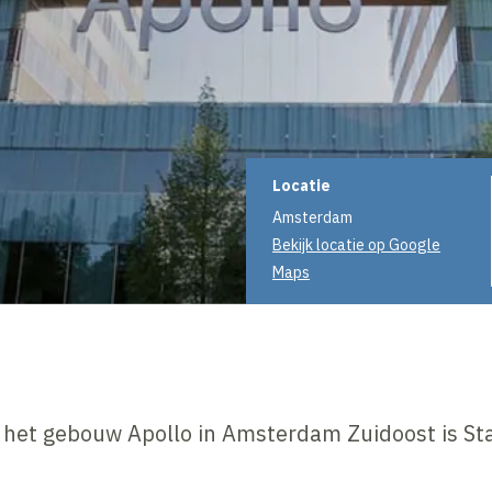
Projectinformati
Locatie
Amsterdam
Bekijk locatie op Google
Maps
 het gebouw Apollo in Amsterdam Zuidoost is St