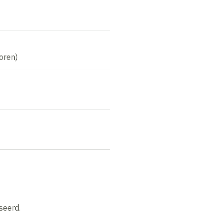
oren)
seerd.