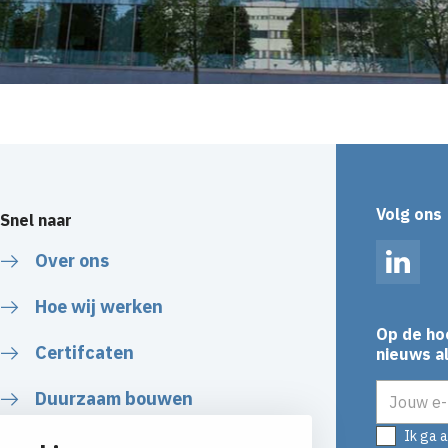
Volg ons
Snel naar
Over ons
Linked
Hoe wij werken
Op de ho
Certifcaten
nieuws al
E-mailadr
Duurzaam bouwen
Ik ga 
WAVE