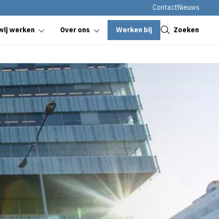
Contact
Nieuws
Sluiten
Werken bij
Zoeken
wij werken
Over ons