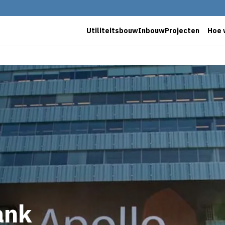
Utiliteitsbouw
Inbouw
Projecten
Hoe 
ank