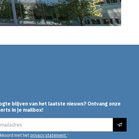
In
ogte blijven van het laatste nieuws? Ontvang onze
erts in je mailbox!
es
akkoord met het
privacy statement.