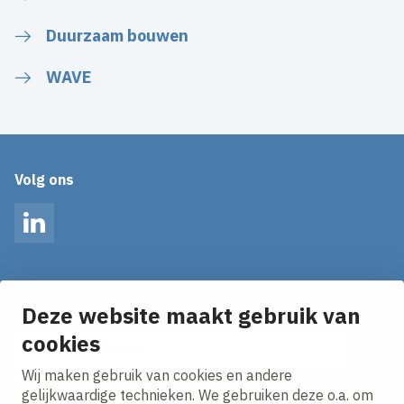
Duurzaam bouwen
WAVE
Volg ons
LinkedIn
Op de hoogte blijven van het laatste nieuws?
Ontvang onze nieuws alerts in je mailbox!
Deze website maakt gebruik van
E-mailadres
cookies
Wij maken gebruik van cookies en andere
Ik ga akkoord met het
privacy statement.
gelijkwaardige technieken. We gebruiken deze o.a. om